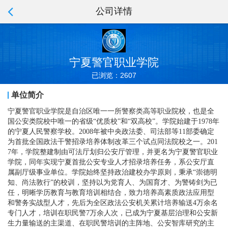
公司详情
宁夏警官职业学院
已浏览：2607
单位简介
宁夏警官职业学院是自治区唯一一所警察类高等职业院校，也是全
国公安类院校中唯一的省级“优质校”和“双高校”。学院始建于1978年
的宁夏人民警察学校。2008年被中央政法委、司法部等11部委确定
为首批全国政法干警招录培养体制改革三个试点同法院校之一。201
7年，学院整建制由可法厅划归公安厅管理，并更名为宁夏警官职业
学院，同年实现宁夏首批公安专业人才招录培养任务，系公安厅直
属副厅级事业单位。学院始终坚持政治建校办学原则，秉承“崇德明
知、尚法敦行”的校训，坚持以为党育人、为国育才、为警铸剑为已
任，明晰学历教育与教育培训相结合，致力培养高素质政法应用型
和警务实战型人才，先后为全区政法公安机关累计培养输送4万余名
专门人才，培训在职民警7万余人次，已成为宁夏基层治理和公安新
生力量输送的主渠道、在职民警培训的主阵地、公安智库研究的主