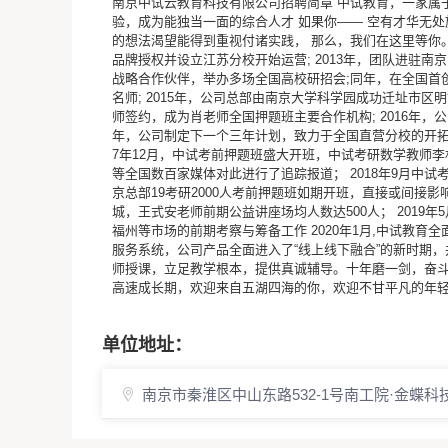
南京中试云教育科技有限公司招聘简章 中试教育，一家属
验，成为能独当一面的综合人才 如果你—— 空有才华无处
的想法渴望能得到重视付诸实践， 那么，我们在这里等你。
品牌授权并设立江苏分校开始运营; 2013年，团队进驻南京
战略合作伙伴，举办多场全国高校研招会;同年，在全国首
名师; 2015年，公司总部由南京大学科学园成功迁址市
师签约，成为肖老师全国押题班主要合作机构; 2016年，
年，公司制定下一个三年计划，致力于全国直营分校的开拓
7年12月，中试考前押题班盛大开班，中试考研数学教师
等全国数百家媒体对此进行了追踪报道； 2018年9月中试
京总部19考研2000人考前押题班如期开班，直接或间接影
城，王式安老师前期公益讲座场均人数达500人； 201
福州等市场的前期考察与筹备工作 2020年1月,中试教
服务系统，公司产品全面进入了“线上线下融合”的新时期
师授课，立足教学根本，提供真诚辅导。十年磨一剑，奋
高速成长期，欢迎来自五湖四海的你，欢迎不甘平凡的年
单位地址：
南京市秦淮区中山东路532-1号南工院·金蝶科技