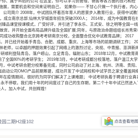
于你、属于90后的公司 在这里，你可以学习到管理、销售等各方面的技巧和经
施展，需要机会和空间来证明自己， 如果你—— 不甘心只做一个执行者，内心
 公司简介 2008年，中试团队怀着百年育人的愿景步入教育行业，获得中试教
，成立南京总部;仙林大学城首年招生突破2000人； 2014年，成为中国教育在
创臻品课堂授课模式，广受好评，并引进了李永乐、王式安、徐之明等全国一线
区明故宫，并开始全面布局品牌升级及全国扩展;同年，与原政治命题组组长肖秀荣
公司成功收购整合北京跨考考研南京分校，全面整合优化中试教育品牌； 2017
，并已经开始着手青岛、合肥、成都、重庆、上海等市场的前期调研工作； 20
李林老师，以卓越的押题效果引起了网络上的激烈讨论，央视、中青报、澎湃新
考研顺利登陆青岛，落户崂山，立足青岛，辐射山东； 2018年12月，中试教育
响了全国80%的考研学生； 2019年3月，中试考研成都分校落地，落户温江大学
9年5月，中试考研合肥分校筹备完成，同时公司启动了对上海、杭州、济南、贵阳
育全面启动公司OMO产品前期筹建，成功开发了中试网校和中试学员之家全覆盖网
，并在疫情期间，很好的为同学们解决了上课难题； 中试考研执着于聘请行业真
斗永不停歇，我们用十年的时间度过了自己的生存期，第二个十年中试已然进入
轻人，加入中试，共创辉煌！
园二期H2座102
点击查看地