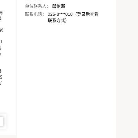
单位联系人：
邱怡娜
育
联系电话：
025-8****018（登录后查看
线
联系方式）
老
1
闻
南
、
络
名
了
图