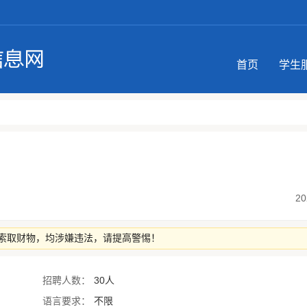
首页
学生
20
索取财物，均涉嫌违法，请提高警惕！
招聘人数：
30人
语言要求：
不限