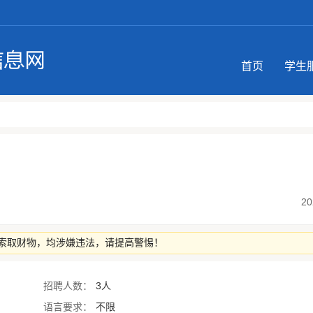
首页
学生
20
索取财物，均涉嫌违法，请提高警惕！
招聘人数：
3人
语言要求：
不限