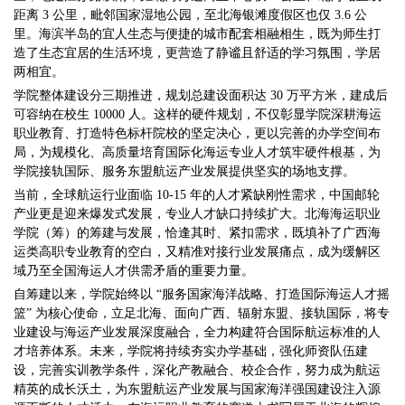
距离 3 公里，毗邻国家湿地公园，至北海银滩度假区也仅 3.6 公
里。海滨半岛的宜人生态与便捷的城市配套相融相生，既为师生打
造了生态宜居的生活环境，更营造了静谧且舒适的学习氛围，学居
两相宜。
学院整体建设分三期推进，规划总建设面积达 30 万平方米，建成后
可容纳在校生 10000 人。这样的硬件规划，不仅彰显学院深耕海运
职业教育、打造特色标杆院校的坚定决心，更以完善的办学空间布
局，为规模化、高质量培育国际化海运专业人才筑牢硬件根基，为
学院接轨国际、服务东盟航运产业发展提供坚实的场地支撑。
当前，全球航运行业面临 10-15 年的人才紧缺刚性需求，中国邮轮
产业更是迎来爆发式发展，专业人才缺口持续扩大。北海海运职业
学院（筹）的筹建与发展，恰逢其时、紧扣需求，既填补了广西海
运类高职专业教育的空白，又精准对接行业发展痛点，成为缓解区
域乃至全国海运人才供需矛盾的重要力量。
自筹建以来，学院始终以 “服务国家海洋战略、打造国际海运人才摇
篮” 为核心使命，立足北海、面向广西、辐射东盟、接轨国际，将专
业建设与海运产业发展深度融合，全力构建符合国际航运标准的人
才培养体系。未来，学院将持续夯实办学基础，强化师资队伍建
设，完善实训教学条件，深化产教融合、校企合作，努力成为航运
精英的成长沃土，为东盟航运产业发展与国家海洋强国建设注入源