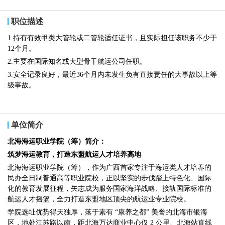
职位描述
1.持有有效甲类大管轮或二管轮适任证书，且实际担任该职务不少于
12个月。
2.主要在国际知名或大型骨干航运公司任职。
3.安全记录良好，最近36个月内未发生负有直接责任的大事故以上等
级事故。
单位简介
北海海运职业学院（筹）简介：
筑梦海运教育，打造东盟航运人才培养高地
北海海运职业学院（筹），作为广西首家专注于海运类人才培养的
民办全日制普通高等职业院校，正以坚实的步伐踏上特色化、国际
化的教育发展征程，矢志成为服务国家海洋战略、接轨国际标准的
航运人才摇篮，全力打造东盟地区顶尖的航运业专业院校。
学院选址优势得天独厚，落于素有 “康养之都” 美誉的北海市银海
区，地处江苏路以南，距北海万达商业中心仅 2 公里、北海站直线