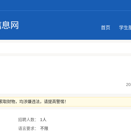
首页
学生
20
索取财物，均涉嫌违法，请提高警惕！
招聘人数：
1人
语言要求：
不限